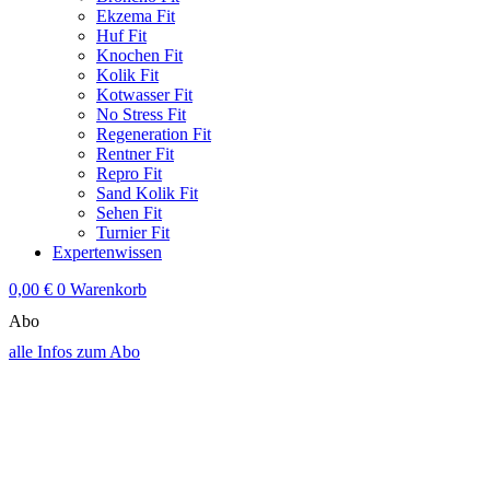
Ekzema Fit
Huf Fit
Knochen Fit
Kolik Fit
Kotwasser Fit
No Stress Fit
Regeneration Fit
Rentner Fit
Repro Fit
Sand Kolik Fit
Sehen Fit
Turnier Fit
Expertenwissen
0,00
€
0
Warenkorb
Abo
alle Infos zum Abo