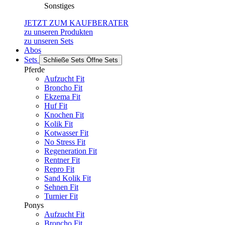
Sonstiges
JETZT ZUM KAUFBERATER
zu unseren Produkten
zu unseren Sets
Abos
Sets
Schließe Sets
Öffne Sets
Pferde
Aufzucht Fit
Broncho Fit
Ekzema Fit
Huf Fit
Knochen Fit
Kolik Fit
Kotwasser Fit
No Stress Fit
Regeneration Fit
Rentner Fit
Repro Fit
Sand Kolik Fit
Sehnen Fit
Turnier Fit
Ponys
Aufzucht Fit
Broncho Fit