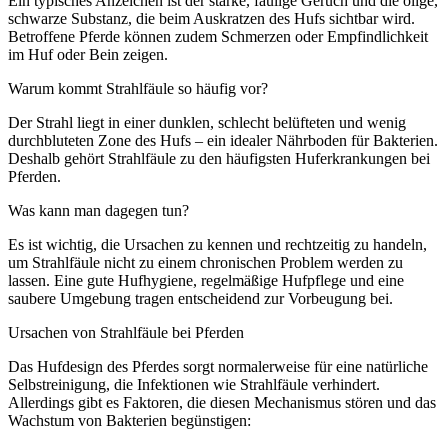
Ein typisches Anzeichen ist der starke, faulige Geruch und die ölige,
schwarze Substanz, die beim Auskratzen des Hufs sichtbar wird.
Betroffene Pferde können zudem Schmerzen oder Empfindlichkeit
im Huf oder Bein zeigen.
Warum kommt Strahlfäule so häufig vor?
Der Strahl liegt in einer dunklen, schlecht belüfteten und wenig
durchbluteten Zone des Hufs – ein idealer Nährboden für Bakterien.
Deshalb gehört Strahlfäule zu den häufigsten Huferkrankungen bei
Pferden.
Was kann man dagegen tun?
Es ist wichtig, die Ursachen zu kennen und rechtzeitig zu handeln,
um Strahlfäule nicht zu einem chronischen Problem werden zu
lassen. Eine gute Hufhygiene, regelmäßige Hufpflege und eine
saubere Umgebung tragen entscheidend zur Vorbeugung bei.
Ursachen von Strahlfäule bei Pferden
Das Hufdesign des Pferdes sorgt normalerweise für eine natürliche
Selbstreinigung, die Infektionen wie Strahlfäule verhindert.
Allerdings gibt es Faktoren, die diesen Mechanismus stören und das
Wachstum von Bakterien begünstigen: