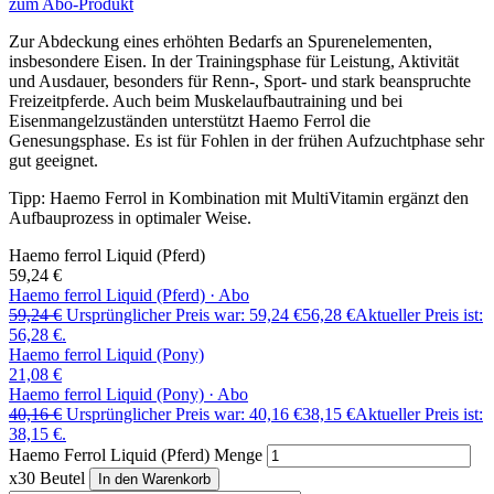
zum Abo-Produkt
Zur Abdeckung eines erhöhten Bedarfs an Spurenelementen,
insbesondere Eisen. In der Trainingsphase für Leistung, Aktivität
und Ausdauer, besonders für Renn-, Sport- und stark beanspruchte
Freizeitpferde. Auch beim Muskelaufbautraining und bei
Eisenmangelzuständen unterstützt Haemo Ferrol die
Genesungsphase. Es ist für Fohlen in der frühen Aufzuchtphase sehr
gut geeignet.
Tipp: Haemo Ferrol in Kombination mit MultiVitamin ergänzt den
Aufbauprozess in optimaler Weise.
Haemo ferrol Liquid
(Pferd)
59,24
€
Haemo ferrol Liquid
(Pferd)
·
Abo
59,24
€
Ursprünglicher Preis war: 59,24 €
56,28
€
Aktueller Preis ist:
56,28 €.
Haemo ferrol Liquid
(Pony)
21,08
€
Haemo ferrol Liquid
(Pony)
·
Abo
40,16
€
Ursprünglicher Preis war: 40,16 €
38,15
€
Aktueller Preis ist:
38,15 €.
Haemo Ferrol Liquid (Pferd) Menge
x30 Beutel
In den Warenkorb