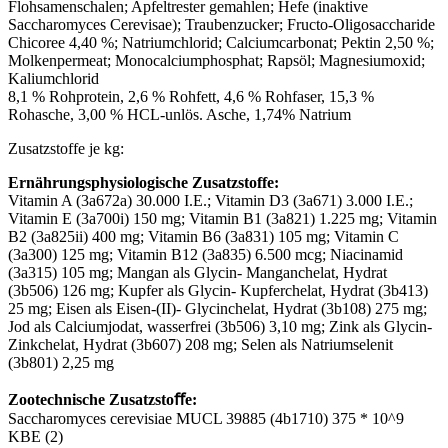
Flohsamenschalen; Apfeltrester gemahlen; Hefe (inaktive
Saccharomyces Cerevisae); Traubenzucker; Fructo-Oligosaccharide
Chicoree 4,40 %; Natriumchlorid; Calciumcarbonat; Pektin 2,50 %;
Molkenpermeat; Monocalciumphosphat; Rapsöl; Magnesiumoxid;
Kaliumchlorid
8,1 % Rohprotein, 2,6 % Rohfett, 4,6 % Rohfaser, 15,3 %
Rohasche, 3,00 % HCL-unlös. Asche, 1,74% Natrium
Zusatzstoffe je kg:
Ernährungsphysiologische Zusatzstoffe:
Vitamin A (3a672a) 30.000 I.E.; Vitamin D3 (3a671) 3.000 I.E.;
Vitamin
E (3a700i)
150 mg; Vitamin B1 (3a821) 1.225 mg; Vitamin
B2 (3a825ii)
400 mg; Vitamin B6 (3a831) 105 mg; Vitamin C
(3a300) 125 mg; Vitamin B12 (3a835) 6.500 mcg; Niacinamid
(3a315) 105 mg; Mangan als Glycin- Manganchelat, Hydrat
(3b506) 126 mg; Kupfer als Glycin- Kupferchelat, Hydrat (3b413)
25 mg; Eisen als Eisen-(II)- Glycinchelat, Hydrat (3b108) 275 mg;
Jod als Calciumjodat, wasserfrei (3b506) 3,10 mg; Zink als Glycin-
Zinkchelat, Hydrat (3b607) 208 mg; Selen als Natriumselenit
(3b801) 2,25 mg
Zootechnische Zusatzstoﬀe:
Saccharomyces cerevisiae MUCL 39885 (4b1710) 375 * 10^9
KBE (2)