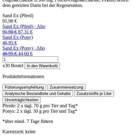
dem gereizten Darm bei der Regeneration.
Sand Ex
(Pferd)
91,90
€
Sand Ex
(Pferd)
·
Abo
Ursprünglicher
Aktueller
91,90
€
87,31
€
Preis
Preis
Sand Ex
(Pony)
war:
ist:
46,95
€
91,90 €
87,31 €.
Sand Ex
(Pony)
·
Abo
Ursprünglicher
Aktueller
46,95
€
44,60
€
Sand
Preis
Preis
Ex
war:
ist:
x30 Beutel
In den Warenkorb
(Pferd)
46,95 €
44,60 €.
Menge
Produktinformationen
Fütterungsempfehlung
Zusammensetzung
Analytische Bestandteile und Gehalte
Zusatzstoffe je Liter
Unverträglichkeiten
Pferde: 2 x tägl. 70 g pro Tier und Tag*
Ponys: 2 x tägl. 30 g pro Tier und Tag*
*über mind. 7 Tage füttern
Karenzzeit: keine