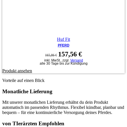
Huf Fit
PFERD
Ursprünglicher
Aktueller
157,56
€
165,86
€
Preis
Preis
inkl. MwSt., zzgl.
Versand
war:
ist:
alle 30 Tage bis zur Kündigung
165,86 €
157,56 €.
Produkt ansehen
Vorteile auf einen Blick
Monatliche Lieferung
Mit unserer monatlichen Lieferung erhältst du dein Produkt
automatisch im passenden Rhythmus. Flexibel kündbar, planbar und
bequem – für eine kontinuierliche Versorgung deines Pferdes.
von TIerärzten Empfohlen