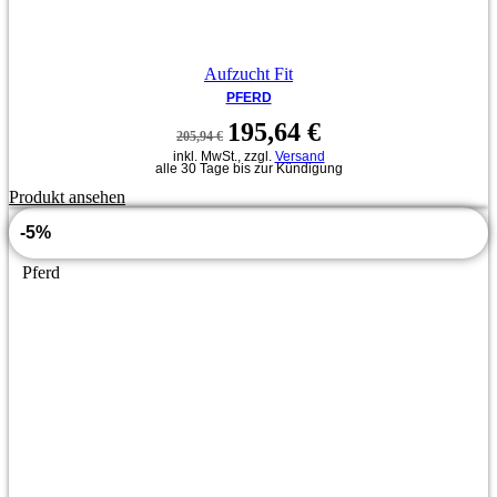
Aufzucht Fit
PFERD
Ursprünglicher
Aktueller
195,64
€
205,94
€
Preis
Preis
inkl. MwSt., zzgl.
Versand
war:
ist:
alle 30 Tage bis zur Kündigung
205,94 €
195,64 €.
Produkt ansehen
-5%
Pferd