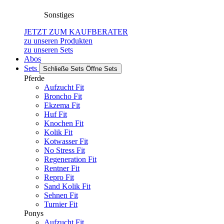
Sonstiges
JETZT ZUM KAUFBERATER
zu unseren Produkten
zu unseren Sets
Abos
Sets
Schließe Sets
Öffne Sets
Pferde
Aufzucht Fit
Broncho Fit
Ekzema Fit
Huf Fit
Knochen Fit
Kolik Fit
Kotwasser Fit
No Stress Fit
Regeneration Fit
Rentner Fit
Repro Fit
Sand Kolik Fit
Sehnen Fit
Turnier Fit
Ponys
Aufzucht Fit