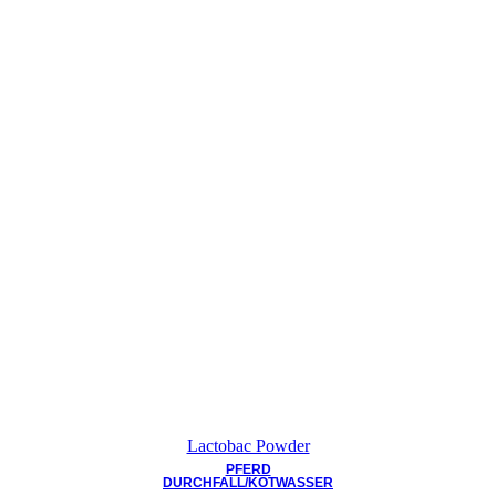
Lactobac Powder
PFERD
DURCHFALL/KOTWASSER