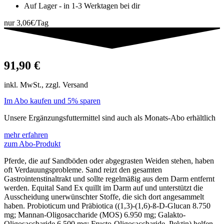
Auf Lager - in 1-3 Werktagen bei dir
nur 3,06€/Tag
91,90
€
inkl. MwSt., zzgl. Versand
Im Abo kaufen und 5% sparen
Unsere Ergänzungsfuttermittel sind auch als Monats-Abo erhältlich
mehr erfahren
zum Abo-Produkt
Pferde, die auf Sandböden oder abgegrasten Weiden stehen, haben
oft Verdauungsprobleme. Sand reizt den gesamten
Gastrointenstinaltrakt und sollte regelmäßig aus dem Darm entfernt
werden. Equital Sand Ex quillt im Darm auf und unterstützt die
Ausscheidung unerwünschter Stoffe, die sich dort angesammelt
haben. Probioticum und Präbiotica ((1,3)-(1,6)-ß-D-Glucan 8.750
mg; Mannan-Oligosaccharide (MOS) 6.950 mg; Galakto-
Oligosaccharide 6.500 mg; Fructo-Oligosaccharide, Pektin) helfen