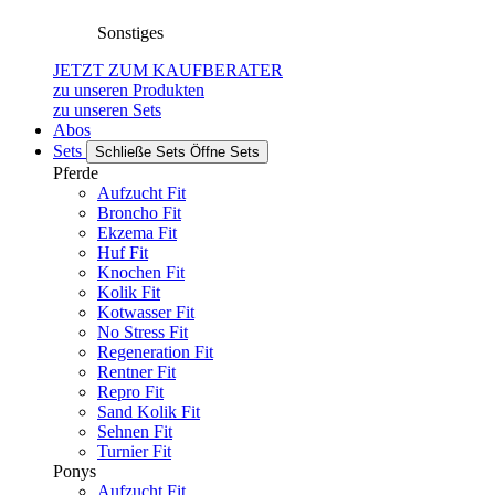
Sonstiges
JETZT ZUM KAUFBERATER
zu unseren Produkten
zu unseren Sets
Abos
Sets
Schließe Sets
Öffne Sets
Pferde
Aufzucht Fit
Broncho Fit
Ekzema Fit
Huf Fit
Knochen Fit
Kolik Fit
Kotwasser Fit
No Stress Fit
Regeneration Fit
Rentner Fit
Repro Fit
Sand Kolik Fit
Sehnen Fit
Turnier Fit
Ponys
Aufzucht Fit