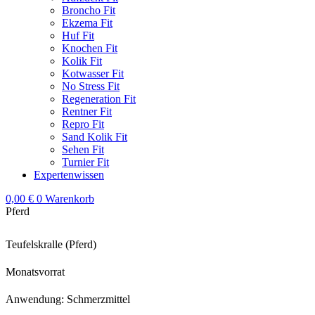
Broncho Fit
Ekzema Fit
Huf Fit
Knochen Fit
Kolik Fit
Kotwasser Fit
No Stress Fit
Regeneration Fit
Rentner Fit
Repro Fit
Sand Kolik Fit
Sehen Fit
Turnier Fit
Expertenwissen
0,00
€
0
Warenkorb
Pferd
Teufelskralle (Pferd)
Monatsvorrat
Anwendung: Schmerzmittel