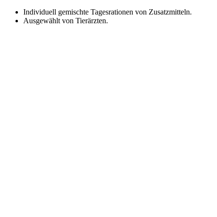
Zum
Individuell gemischte Tagesrationen von Zusatzmitteln.
Inhalt
Ausgewählt von Tierärzten.
springen