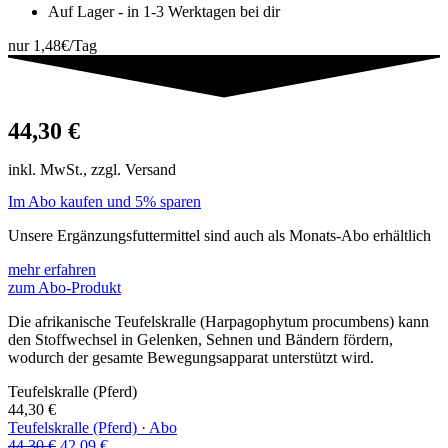
Auf Lager - in 1-3 Werktagen bei dir
nur 1,48€/Tag
44,30
€
inkl. MwSt., zzgl. Versand
Im Abo kaufen und 5% sparen
Unsere Ergänzungsfuttermittel sind auch als Monats-Abo erhältlich
mehr erfahren
zum Abo-Produkt
Die afrikanische Teufelskralle (Harpagophytum procumbens) kann
den Stoffwechsel in Gelenken, Sehnen und Bändern fördern,
wodurch der gesamte Bewegungsapparat unterstützt wird.
Teufelskralle
(Pferd)
44,30
€
Teufelskralle
(Pferd)
·
Abo
Ursprünglicher
Aktueller
44,30
€
42,09
€