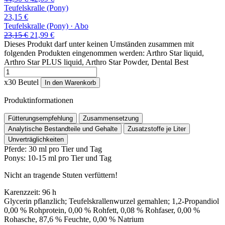
Preis
Preis
Teufelskralle
(Pony)
war:
ist:
23,15
€
44,30 €
42,09 €.
Teufelskralle
(Pony)
·
Abo
Ursprünglicher
Aktueller
23,15
€
21,99
€
Preis
Preis
Dieses Produkt darf unter keinen Umständen zusammen mit
war:
ist:
folgenden Produkten eingenommen werden: Arthro Star liquid,
23,15 €
21,99 €.
Arthro Star PLUS liquid, Arthro Star Powder, Dental Best
Teufelskralle
(Pferd)
x30 Beutel
In den Warenkorb
Menge
Produktinformationen
Fütterungsempfehlung
Zusammensetzung
Analytische Bestandteile und Gehalte
Zusatzstoffe je Liter
Unverträglichkeiten
Pferde: 30 ml pro Tier und Tag
Ponys: 10-15 ml pro Tier und Tag
Nicht an tragende Stuten verfüttern!
Karenzzeit: 96 h
Glycerin pflanzlich; Teufelskrallenwurzel gemahlen; 1,2-Propandiol
0,00 % Rohprotein, 0,00 % Rohfett, 0,08 % Rohfaser, 0,00 %
Rohasche, 87,6 % Feuchte, 0,00 % Natrium