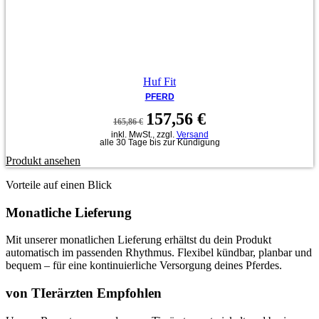
Huf Fit
PFERD
Ursprünglicher
Aktueller
157,56
€
165,86
€
Preis
Preis
inkl. MwSt., zzgl.
Versand
war:
ist:
alle 30 Tage bis zur Kündigung
165,86 €
157,56 €.
Produkt ansehen
Vorteile auf einen Blick
Monatliche Lieferung
Mit unserer monatlichen Lieferung erhältst du dein Produkt
automatisch im passenden Rhythmus. Flexibel kündbar, planbar und
bequem – für eine kontinuierliche Versorgung deines Pferdes.
von TIerärzten Empfohlen