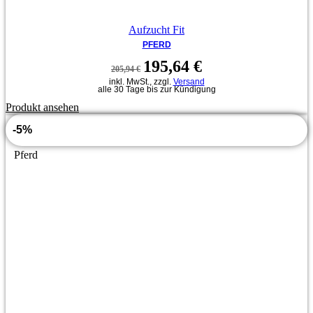
Aufzucht Fit
PFERD
Ursprünglicher
Aktueller
195,64
€
205,94
€
Preis
Preis
inkl. MwSt., zzgl.
Versand
war:
ist:
alle 30 Tage bis zur Kündigung
205,94 €
195,64 €.
Produkt ansehen
-5%
Pferd